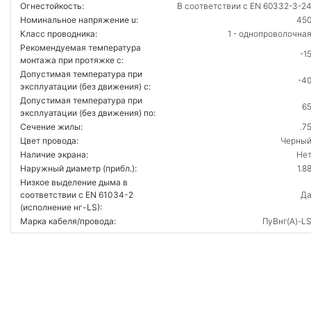
Огнестойкость:
В соответствии с EN 60332-3-2
Номинальное напряжение u:
45
Класс проводника:
1 - однопроволочна
Рекомендуемая температура
-1
монтажа при протяжке с:
Допустимая температура при
-4
эксплуатации (без движения) с:
Допустимая температура при
6
эксплуатации (без движения) по:
Сечение жилы:
.7
Цвет провода:
Черны
Наличие экрана:
Не
Наружный диаметр (прибл.):
1.8
Низкое выделение дыма в
соответствии с EN 61034-2
Д
(исполнение нг-LS):
Марка кабеля/провода:
ПуВнг(А)-L