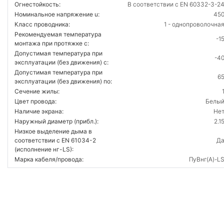
Огнестойкость:
В соответствии с EN 60332-3-2
Номинальное напряжение u:
45
Класс проводника:
1 - однопроволочна
Рекомендуемая температура
-1
монтажа при протяжке с:
Допустимая температура при
-4
эксплуатации (без движения) с:
Допустимая температура при
6
эксплуатации (без движения) по:
Сечение жилы:
Цвет провода:
Белы
Наличие экрана:
Не
Наружный диаметр (прибл.):
2.1
Низкое выделение дыма в
соответствии с EN 61034-2
Д
(исполнение нг-LS):
Марка кабеля/провода:
ПуВнг(А)-L