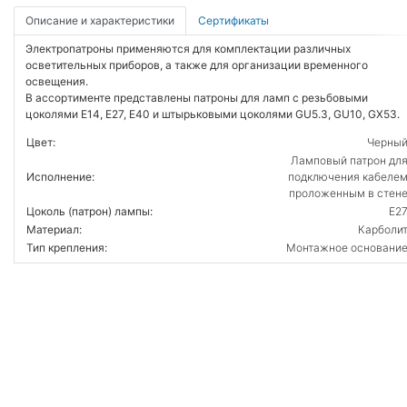
Описание и характеристики
Сертификаты
Электропатроны применяются для комплектации различных
осветительных приборов, а также для организации временного
освещения.
В ассортименте представлены патроны для ламп с резьбовыми
цоколями E14, E27, E40 и штырьковыми цоколями GU5.3, GU10, GX53.
Цвет:
Черны
Ламповый патрон дл
Исполнение:
подключения кабеле
проложенным в стен
Цоколь (патрон) лампы:
E2
Материал:
Карболи
Тип крепления:
Монтажное основани
ВОЙТИ