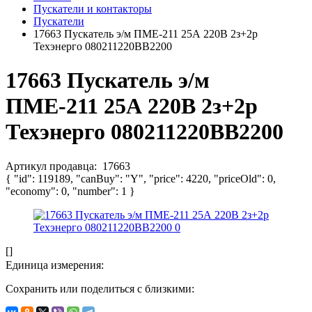
Пускатели и контакторы
Пускатели
17663 Пускатель э/м ПМЕ-211 25А 220В 2з+2р
Техэнерго 080211220ВВ2200
17663 Пускатель э/м
ПМЕ-211 25А 220В 2з+2р
Техэнерго 080211220ВВ2200
Артикул продавца:
17663
{ "id": 119189, "canBuy": "Y", "price": 4220, "priceOld": 0,
"economy": 0, "number": 1 }
[]
Единица измерения:
Сохранить или поделиться с близкими: