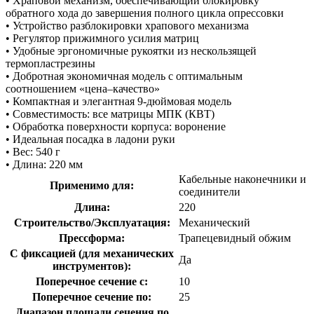
• Храповой механизм, обеспечивающий блокировку
обратного хода до завершения полного цикла опрессовки
• Устройство разблокировки храпового механизма
• Регулятор прижимного усилия матриц
• Удобные эргономичные рукоятки из нескользящей
термопластрезины
• Добротная экономичная модель с оптимальным
соотношением «цена–качество»
• Компактная и элегантная 9-дюймовая модель
• Совместимость: все матрицы МПК (КВТ)
• Обработка поверхности корпуса: воронение
• Идеальная посадка в ладони руки
• Вес: 540 г
• Длина: 220 мм
Кабельные наконечники и
Применимо для:
соединители
Длина:
220
Строительство/Эксплуатация:
Механический
Прессформа:
Трапецевидный обжим
С фиксацией (для механических
Да
инструментов):
Поперечное сечение с:
10
Поперечное сечение по:
25
Диапазон площади сечения по