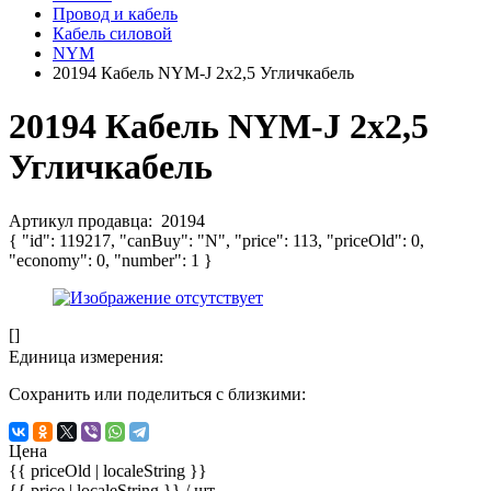
Провод и кабель
Кабель силовой
NYM
20194 Кабель NYM-J 2х2,5 Угличкабель
20194 Кабель NYM-J 2х2,5
Угличкабель
Артикул продавца:
20194
{ "id": 119217, "canBuy": "N", "price": 113, "priceOld": 0,
"economy": 0, "number": 1 }
[]
Единица измерения:
Сохранить или поделиться с близкими:
Цена
{{ priceOld | localeString }}
{{ price | localeString }}
/ шт