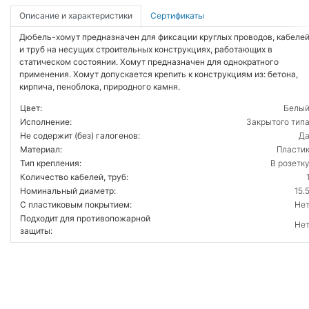
Описание и характеристики
Сертификаты
Дюбель-хомут предназначен для фиксации круглых проводов, кабеле
и труб на несущих строительных конструкциях, работающих в
статическом состоянии. Хомут предназначен для однократного
применения. Хомут допускается крепить к конструкциям из: бетона,
кирпича, пеноблока, природного камня.
Цвет:
Белы
Исполнение:
Закрытого тип
Не содержит (без) галогенов:
Д
Материал:
Пласти
Тип крепления:
В розетк
Количество кабелей, труб:
Номинальный диаметр:
15.
С пластиковым покрытием:
Не
Подходит для противопожарной
Не
защиты: