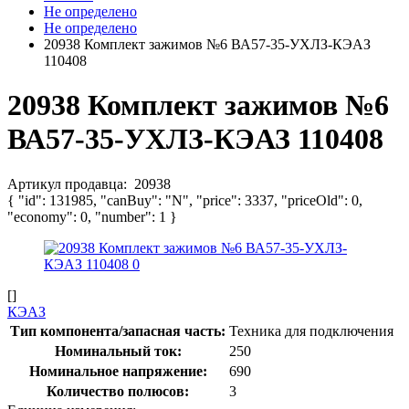
Не определено
Не определено
20938 Комплект зажимов №6 ВА57-35-УХЛЗ-КЭАЗ
110408
20938 Комплект зажимов №6
ВА57-35-УХЛЗ-КЭАЗ 110408
Артикул продавца:
20938
{ "id": 131985, "canBuy": "N", "price": 3337, "priceOld": 0,
"economy": 0, "number": 1 }
[]
КЭАЗ
Тип компонента/запасная часть:
Техника для подключения
Номинальный ток:
250
Номинальное напряжение:
690
Количество полюсов:
3