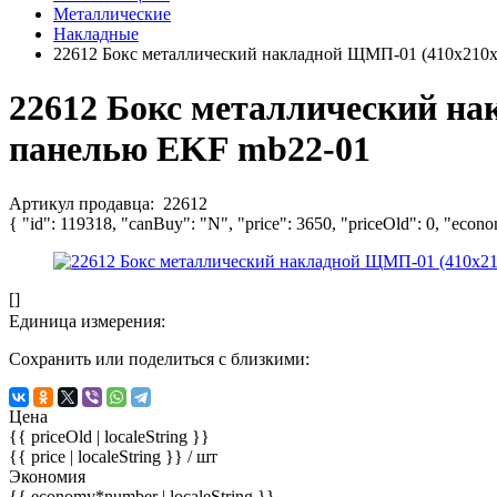
Металлические
Накладные
22612 Бокс металлический накладной ЩМП-01 (410x210x
22612 Бокс металлический на
панелью EKF mb22-01
Артикул продавца:
22612
{ "id": 119318, "canBuy": "N", "price": 3650, "priceOld": 0, "econ
[]
Единица измерения:
Сохранить или поделиться с близкими:
Цена
{{ priceOld | localeString }}
{{ price | localeString }}
/ шт
Экономия
{{ economy*number | localeString }}