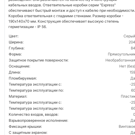
кабельных вводов. Ответвительные коробки серии "Express"
обеспечивают быстрый монтаж и доступ к кабелю при необходимости.
Коробка ответвительная с гладкими стенками. Размер коробки -
190х140х70 мм. Конструкция обеспечивает высокую степень
герметизации - IP 56.
Цвет:
Серы
Ширина:
20
Глубина:
8
Форма:
Прямоугольни
Защитное покрытие поверхности:
Необработанна
Оснащение:
Нет (без
Длина:
15
Пломбируемая:
Д
Температура эксплуатации с:
-2
Температура эксплуатации по:
6
Материал:
Пласти
Температура эксплуатации с:
-2
Температура эксплуатации по:
6
Количество входов, вводов:
Взрывопроверенное исполнение:
Д
Фиксация крышки:
Винтово
С защитным экраном:
Д