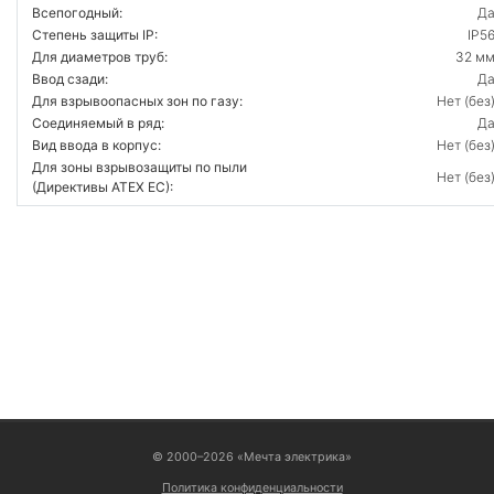
Всепогодный:
Д
Степень защиты IP:
IP5
Для диаметров труб:
32 м
Ввод сзади:
Д
Для взрывоопасных зон по газу:
Нет (без
Соединяемый в ряд:
Д
Вид ввода в корпус:
Нет (без
Для зоны взрывозащиты по пыли
Нет (без
(Директивы ATEX ЕС):
ВОЙТИ
© 2000–2026 «Мечта электрика»
Политика конфиденциальности