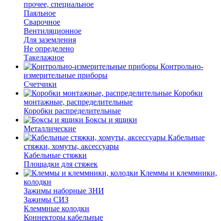
прочее, специальное
Паяльное
Сварочное
Вентиляционное
Для заземления
Не определено
Такелажное
Контрольно-
измерительные приборы
Счетчики
Коробки
монтажные, распределительные
Коробки распределительные
Боксы и ящики
Металлические
Кабельные
стяжки, хомуты, аксессуары
Кабельные стяжки
Площадки для стяжек
Клеммы и клеммники,
колодки
Зажимы наборные ЗНИ
Зажимы СИЗ
Клеммные колодки
Коннекторы кабельные