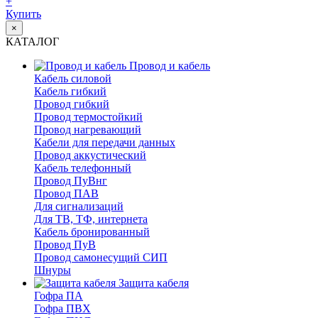
+
Купить
×
КАТАЛОГ
Провод и кабель
Кабель силовой
Кабель гибкий
Провод гибкий
Провод термостойкий
Провод нагревающий
Кабели для передачи данных
Провод аккустический
Кабель телефонный
Провод ПуВнг
Провод ПАВ
Для сигнализаций
Для ТВ, ТФ, интернета
Кабель бронированный
Провод ПуВ
Провод самонесущий СИП
Шнуры
Защита кабеля
Гофра ПА
Гофра ПВХ