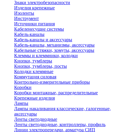
Знаки электробезопасности
Изделия крепежные
Изоленты
Инструмент
Источники питания
Кабеленесущие системы
Кабель-каналы
Кабель-каналы и аксессуары
Кабель-каналы, механизмы, аксессуары
Кабельные стяжки, хомуты, аксессуары
Клеммы и клеммники, колодки
Кнопки, тумблеры
Кнопки, тумблеры, посты
Колодки клеммные
Коммутация силовая
Контрольно-измерительные приборы
Коробки
Коробки монтажные, распределительные
Крепежные изделия
Лампы
Лампы накаливания классические, галогенные,
аксессуары
Ленты светодиодные
Ленты светодиодные, контроллеры, профиль
Линии электропередачи, арматура СИП