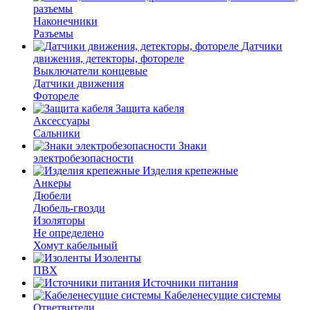
разъемы
Наконечники
Разъемы
Датчики
движения, детекторы, фотореле
Выключатели концевые
Датчики движения
Фотореле
Защита кабеля
Аксессуары
Сальники
Знаки
электробезопасности
Изделия крепежные
Анкеры
Дюбели
Дюбель-гвозди
Изоляторы
Не определено
Хомут кабельный
Изоленты
ПВХ
Источники питания
Кабеленесущие системы
Ответвители