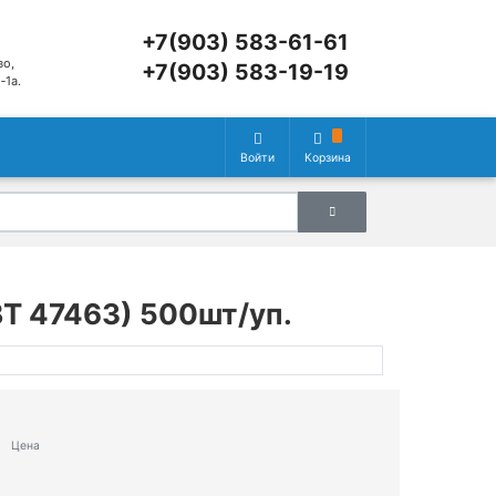
+7(903) 583-61-61
во,
+7(903) 583-19-19
‑1а.
Войти
Корзина
ВТ 47463) 500шт/уп.
Цена