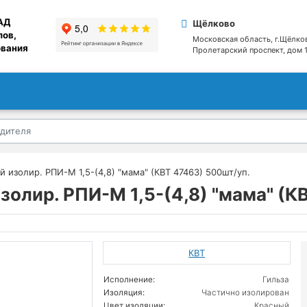
АД
Щёлково
лов,
Московская область, г.Щёлко
ования
Пролетарский проспект, дом 1
 изолир. РПИ-М 1,5-(4,8) "мама" (КВТ 47463) 500шт/уп.
олир. РПИ-М 1,5-(4,8) "мама" (К
КВТ
Исполнение:
Гильза
Изоляция:
Частично изолирован
Цвет изоляции:
Красный