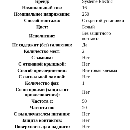
Бренд:
Systeme Electric
Номинальный ток:
16
Номинальное напряжение:
250
Способ монтажа:
Открытой установки
Цвет:
Белый
Без защитного
Исполнение:
контакта
Не содержит (без) галогенов:
Да
Количество мест:
2
С замком:
Нет
С откидной крышкой:
Нет
Способ присоединения:
Винтовая клемма
С сигнальной лампой:
Нет
Количество фаз:
1
Со шторками (защита от
Нет
прикосновения):
Частота с:
50
Частота по:
50
С выключателем питания:
Нет
Защита контактов:
Нет
Поверхность для надписи:
Нет