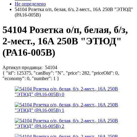
Не определено
54104 Розетка о/п, белая, б/з, 2-мест., 16А 250B "ЭТЮД"
(РА16-005В)
54104 Розетка о/п, белая, б/з,
2-мест., 16А 250B "ЭТЮД"
(РА16-005В)
Артикул продавца:
54104
{ "id": 125375, "canBuy": "N", "price": 282, "priceOld": 0,
"economy": 0, "number": 1 }