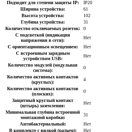
Подходит для степени защиты IP:
IP20
Ширина устройства:
61
Высота устройства:
102
Глубина устройства:
31
Количество отключаемых розеток:
0
С подсветкой (индикация
Нет
напряжения в сети):
С ориентационным освещением:
Нет
С встроенным зарядным
Нет
устройством USB:
Количество модулей (модульная
0
система):
Количество активных контактов
4
(круглых):
Количество активных контактов
0
(плоских):
Защитный круглый контакт
Нет
(штырь) заземления:
Минимальная глубина встроенной
31
монтажной коробки:
Антибактериальный:
Нет
В комплекте с вилкой (разъем):
Нет