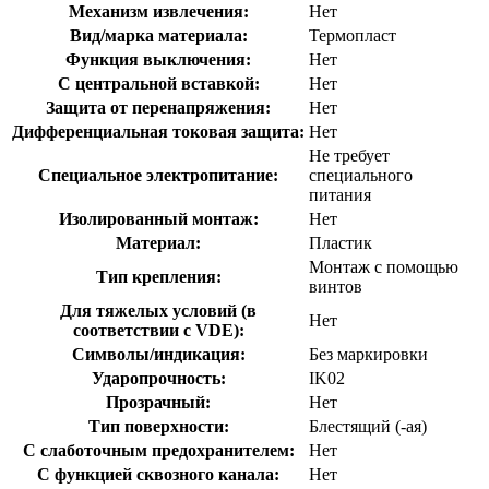
Механизм извлечения:
Нет
Вид/марка материала:
Термопласт
Функция выключения:
Нет
С центральной вставкой:
Нет
Защита от перенапряжения:
Нет
Дифференциальная токовая защита:
Нет
Не требует
Cпециальное электропитание:
специального
питания
Изолированный монтаж:
Нет
Материал:
Пластик
Монтаж с помощью
Тип крепления:
винтов
Для тяжелых условий (в
Нет
соответствии с VDE):
Символы/индикация:
Без маркировки
Ударопрочность:
IK02
Прозрачный:
Нет
Тип поверхности:
Блестящий (-ая)
С слаботочным предохранителем:
Нет
С функцией сквозного канала:
Нет