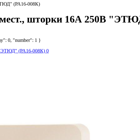
"ЭТЮД" (РА16-008К)
 2-мест., шторки 16А 250B "ЭТ
y": 0, "number": 1 }