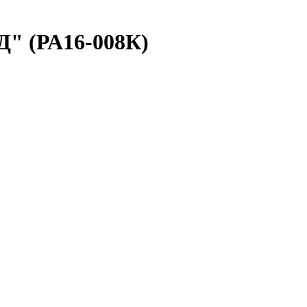
ЮД" (РА16-008К)