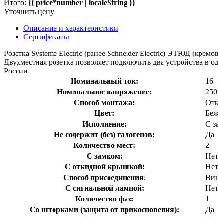
Итого:
{{ price*number | localeString }}
Уточнить цену
Описание и характеристики
Сертификаты
Розетка Systeme Electric (ранее Schneider Electric) ЭТЮД (кре
Двухместная розетка позволяет подключить два устройства в 
России.
Номинальный ток:
16
Номинальное напряжение:
250
Способ монтажа:
Отк
Цвет:
Бе
Исполнение:
С з
Не содержит (без) галогенов:
Да
Количество мест:
2
С замком:
Нет
С откидной крышкой:
Нет
Способ присоединения:
Вин
С сигнальной лампой:
Нет
Количество фаз:
1
Со шторками (защита от прикосновения):
Да