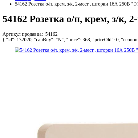
54162 Розетка о/п, крем, з/к, 2-мест., шторки 16А 250B 
54162 Розетка о/п, крем, з/к,
Артикул продавца:
54162
{ "id": 132020, "canBuy": "N", "price": 368, "priceOld": 0, "econom