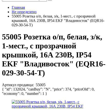
Главная
Не определено
55005 Розетка о/п, белая, з/к, 1-мест., с прозрачной
крышкой, 16А 230В, IP54 EKF "Владивосток" (EQR16-
029-30-54-T)
55005 Розетка о/п, белая, з/к,
1-мест., с прозрачной
крышкой, 16А 230В, IP54
EKF "Владивосток" (EQR16-
029-30-54-T)
Артикул продавца:
55005
{ "id": 132024, "canBuy": "N", "price": 374, "priceOld": 0,
"economy": 0, "number": 1 }