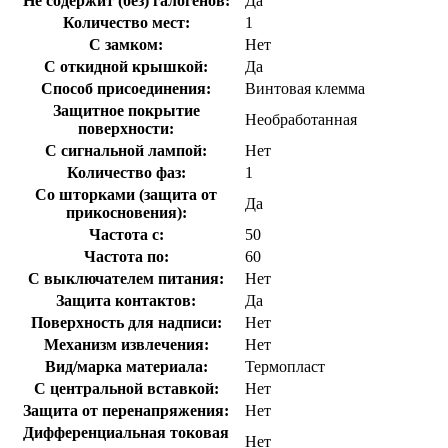
Не содержит (без) галогенов:
Да
Количество мест:
1
С замком:
Нет
С откидной крышкой:
Да
Способ присоединения:
Винтовая клемма
Защитное покрытие
Необработанная
поверхности:
С сигнальной лампой:
Нет
Количество фаз:
1
Со шторками (защита от
Да
прикосновения):
Частота с:
50
Частота по:
60
С выключателем питания:
Нет
Защита контактов:
Да
Поверхность для надписи:
Нет
Механизм извлечения:
Нет
Вид/марка материала:
Термопласт
С центральной вставкой:
Нет
Защита от перенапряжения:
Нет
Дифференциальная токовая
Нет