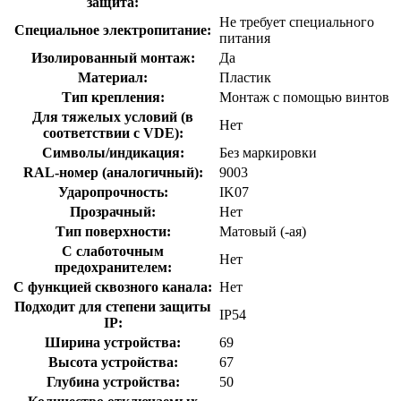
защита:
Не требует специального
Cпециальное электропитание:
питания
Изолированный монтаж:
Да
Материал:
Пластик
Тип крепления:
Монтаж с помощью винтов
Для тяжелых условий (в
Нет
соответствии с VDE):
Символы/индикация:
Без маркировки
RAL-номер (аналогичный):
9003
Ударопрочность:
IK07
Прозрачный:
Нет
Тип поверхности:
Матовый (-ая)
С слаботочным
Нет
предохранителем:
С функцией сквозного канала:
Нет
Подходит для степени защиты
IP54
IP:
Ширина устройства:
69
Высота устройства:
67
Глубина устройства:
50