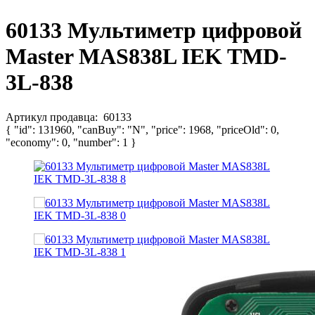
60133 Мультиметр цифровой
Master MAS838L IEK TMD-
3L-838
Артикул продавца:
60133
{ "id": 131960, "canBuy": "N", "price": 1968, "priceOld": 0,
"economy": 0, "number": 1 }