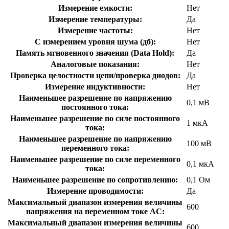
Измерение емкости:
Нет
Измерение температуры:
Да
Измерение частоты:
Нет
С измерением уровня шума (дб):
Нет
Память мгновенного значения (Data Hold):
Да
Аналоговые показания:
Нет
Проверка целостности цепи/проверка диодов:
Да
Измерение индуктивности:
Нет
Наименьшее разрешение по напряжению
0,1 мВ
постоянного тока:
Наименьшее разрешение по силе постоянного
1 мкА
тока:
Наименьшее разрешение по напряжению
100 мВ
переменного тока:
Наименьшее разрешение по силе переменного
0,1 мкА
тока:
Наименьшее разрешение по сопротивлению:
0,1 Ом
Измерение проводимости:
Да
Максимальный диапазон измерения величины
600
напряжения на переменном токе АC:
Максимальный диапазон измерения величины
600