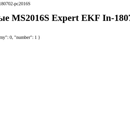
180702-pc2016S
е MS2016S Expert EKF In-180
omy": 0, "number": 1 }