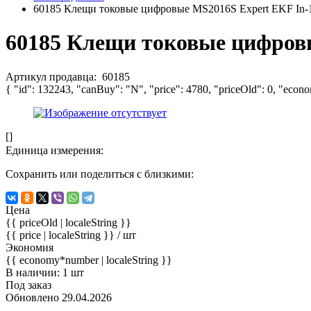
60185 Клещи токовые цифровые MS2016S Expert EKF In-
60185 Клещи токовые цифровы
Артикул продавца:
60185
{ "id": 132243, "canBuy": "N", "price": 4780, "priceOld": 0, "econ
[]
Единица измерения:
Сохранить или поделиться с близкими:
Цена
{{ priceOld | localeString }}
{{ price | localeString }}
/ шт
Экономия
{{ economy*number | localeString }}
В наличии: 1 шт
Под заказ
Обновлено 29.04.2026
-