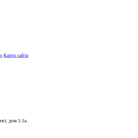
и
Карта сайта
кт, дом 1‑1а.