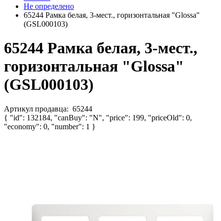
Не определено
65244 Рамка белая, 3-мест., горизонтальная "Glossa"
(GSL000103)
65244 Рамка белая, 3-мест.,
горизонтальная "Glossa"
(GSL000103)
Артикул продавца:
65244
{ "id": 132184, "canBuy": "N", "price": 199, "priceOld": 0,
"economy": 0, "number": 1 }