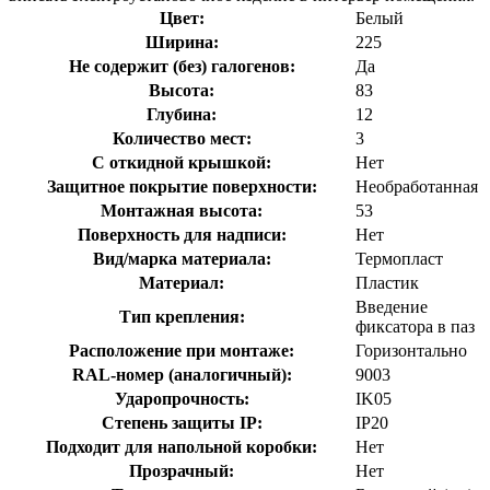
Цвет:
Белый
Ширина:
225
Не содержит (без) галогенов:
Да
Высота:
83
Глубина:
12
Количество мест:
3
С откидной крышкой:
Нет
Защитное покрытие поверхности:
Необработанная
Монтажная высота:
53
Поверхность для надписи:
Нет
Вид/марка материала:
Термопласт
Материал:
Пластик
Введение
Тип крепления:
фиксатора в паз
Расположение при монтаже:
Горизонтально
RAL-номер (аналогичный):
9003
Ударопрочность:
IK05
Степень защиты IP:
IP20
Подходит для напольной коробки:
Нет
Прозрачный:
Нет