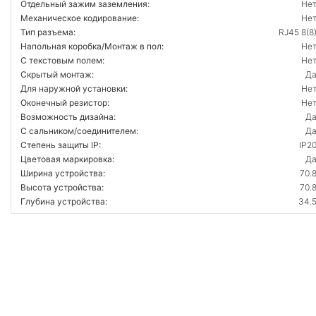
Отдельный зажим заземления:
Не
Механическое кодирование:
Не
Тип разъема:
RJ45 8(8
Напольная коробка/Монтаж в пол:
Не
С текстовым полем:
Не
Скрытый монтаж:
Д
Для наружной установки:
Не
Оконечный резистор:
Не
Возможность дизайна:
Д
С сальником/соединителем:
Д
Степень защиты IP:
IP2
Цветовая маркировка:
Д
Ширина устройства:
70.
Высота устройства:
70.
Глубина устройства:
34.
ВОЙТИ