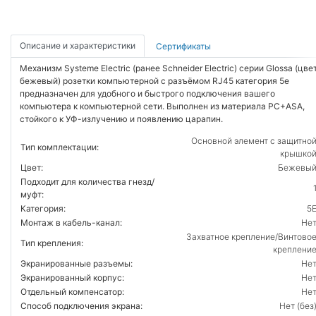
Описание и характеристики
Сертификаты
Механизм Systeme Electric (ранее Schneider Electric) серии Glossa (цве
бежевый) розетки компьютерной с разъёмом RJ45 категория 5е
предназначен для удобного и быстрого подключения вашего
компьютера к компьютерной сети. Выполнен из материала PС+ASA,
стойкого к УФ-излучению и появлению царапин.
Основной элемент с защитно
Тип комплектации:
крышко
Цвет:
Бежевы
Подходит для количества гнезд/
муфт:
Категория:
5
Монтаж в кабель-канал:
Не
Захватное крепление/Винтово
Тип крепления:
креплени
Экранированные разъемы:
Не
Экранированный корпус:
Не
Отдельный компенсатор:
Не
Способ подключения экрана:
Нет (без