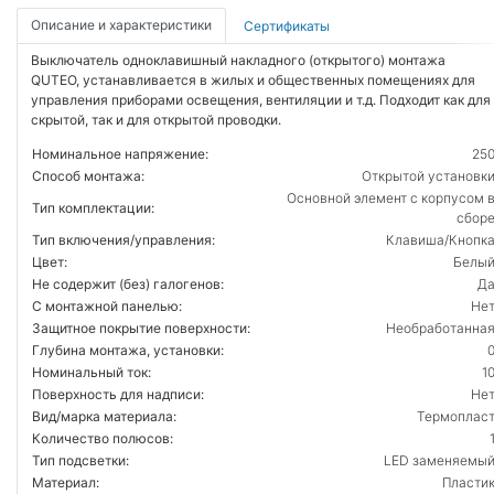
Описание и характеристики
Сертификаты
Выключатель одноклавишный накладного (открытого) монтажа
QUTEO, устанавливается в жилых и общественных помещениях для
управления приборами освещения, вентиляции и т.д. Подходит как для
скрытой, так и для открытой проводки.
Номинальное напряжение:
25
Способ монтажа:
Открытой установк
Основной элемент с корпусом 
Тип комплектации:
сбор
Тип включения/управления:
Клавиша/Кнопк
Цвет:
Белы
Не содержит (без) галогенов:
Д
С монтажной панелью:
Не
Защитное покрытие поверхности:
Необработанна
Глубина монтажа, установки:
Номинальный ток:
1
Поверхность для надписи:
Не
Вид/марка материала:
Термоплас
Количество полюсов:
Тип подсветки:
LED заменяемы
Материал:
Пласти