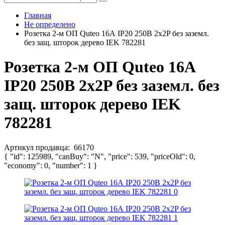
Главная
Не определено
Розетка 2-м ОП Quteo 16А IP20 250В 2х2P без заземл.
без защ. шторок дерево IEK 782281
Розетка 2-м ОП Quteo 16А
IP20 250В 2х2P без заземл. без
защ. шторок дерево IEK
782281
Артикул продавца:
66170
{ "id": 125989, "canBuy": "N", "price": 539, "priceOld": 0,
"economy": 0, "number": 1 }