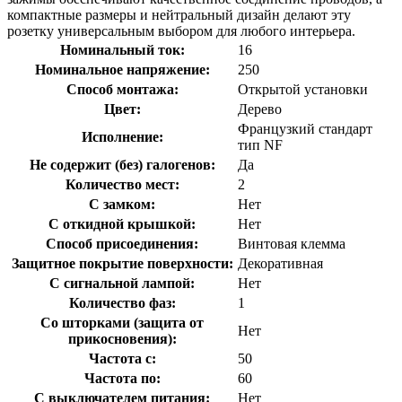
компактные размеры и нейтральный дизайн делают эту
розетку универсальным выбором для любого интерьера.
Номинальный ток:
16
Номинальное напряжение:
250
Способ монтажа:
Открытой установки
Цвет:
Дерево
Французкий стандарт
Исполнение:
тип NF
Не содержит (без) галогенов:
Да
Количество мест:
2
С замком:
Нет
С откидной крышкой:
Нет
Способ присоединения:
Винтовая клемма
Защитное покрытие поверхности:
Декоративная
С сигнальной лампой:
Нет
Количество фаз:
1
Со шторками (защита от
Нет
прикосновения):
Частота с:
50
Частота по:
60
С выключателем питания:
Нет