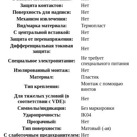
Защита контактов:
Нет
Поверхность для надписи:
Нет
Механизм извлечения:
Нет
Вид/марка материала:
Термопласт
С центральной вставкой:
Нет
Защита от перенапряжения:
Нет
Дифференциальная токовая
Нет
защита:
Не требует
Cпециальное электропитание:
специального питания
Изолированный монтаж:
Нет
Материал:
Пластик
Монтаж с помощью
Тип крепления:
винтов
Для тяжелых условий (в
Нет
соответствии с VDE):
Символы/индикация:
Без маркировки
Ударопрочность:
IK04
Прозрачный:
Нет
Тип поверхности:
Матовый (-ая)
С слаботочным предохранителем:
Нет