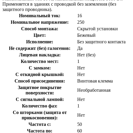
Применяется в зданиях с проводкой без заземления (без
защитного проводника).
Номинальный ток:
16
Номинальное напряжение:
250
Способ монтажа:
Скрытой установки
Цвет:
Бежевый
Исполнение:
Без защитного контакта
Не содержит (без) галогенов:
Да
Лицевая накладка:
Нет (без)
Количество мест:
1
С замком:
Нет
С откидной крышкой:
Нет
Способ присоединения:
Винтовая клемма
Защитное покрытие
Необработанная
поверхности:
С сигнальной лампой:
Нет
Количество фаз:
1
Со шторками (защита от
Нет
прикосновения):
Частота с:
50
Частота по:
60