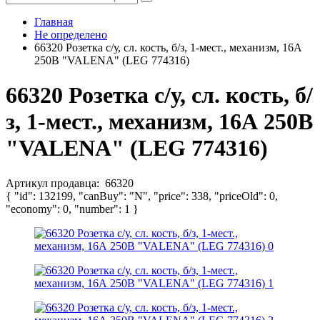
Главная
Не определено
66320 Розетка с/у, сл. кость, б/з, 1-мест., механизм, 16А
250В "VALENA" (LEG 774316)
66320 Розетка с/у, сл. кость, б/
з, 1-мест., механизм, 16А 250В
"VALENA" (LEG 774316)
Артикул продавца:
66320
{ "id": 132199, "canBuy": "N", "price": 338, "priceOld": 0,
"economy": 0, "number": 1 }