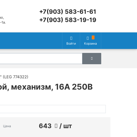
+7(903) 583-61-61
во,
+7(903) 583-19-19
‑1а.
Войти
Корзина
" (LEG 774322)
кой, механизм, 16А 250В
643
/ шт
Цена