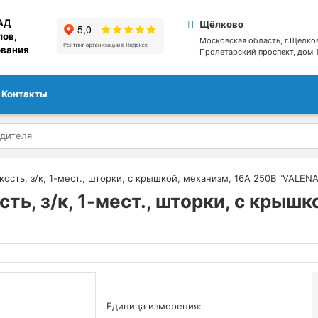
АД
Щёлково
лов,
Московская область, г.Щёлко
ования
Пролетарский проспект, дом 1
Контакты
 кость, з/к, 1-мест., шторки, с крышкой, механизм, 16А 250В "VALENA
ость, з/к, 1-мест., шторки, с крыш
Единица измерения: