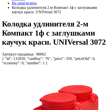
Не определено
Колодка удлинителя 2-м Компакт 1ф с заглушками
каучук красн. UNIVersal 3072
Колодка удлинителя 2-м
Компакт 1ф с заглушками
каучук красн. UNIVersal 3072
Артикул продавца:
90062
{ "id": 131850, "canBuy": "N", "price": 359, "priceOld": 0,
"economy": 0, "number": 1 }