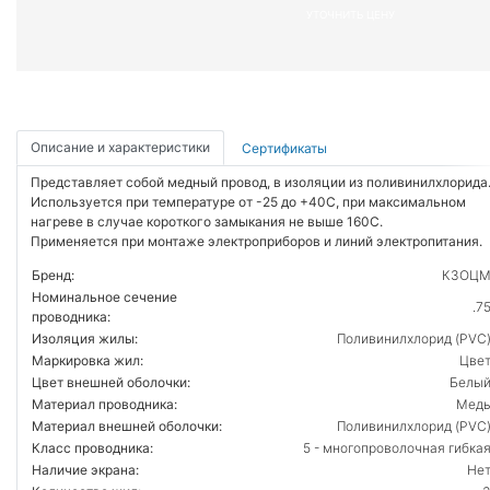
УТОЧНИТЬ ЦЕНУ
Описание и характеристики
Сертификаты
Представляет собой медный провод, в изоляции из поливинилхлорида
Используется при температуре от -25 до +40С, при максимальном
нагреве в случае короткого замыкания не выше 160С.
Применяется при монтаже электроприборов и линий электропитания.
Бренд:
КЗОЦ
Номинальное сечение
.7
проводника:
Изоляция жилы:
Поливинилхлорид (PVC
Маркировка жил:
Цве
Цвет внешней оболочки:
Белы
Материал проводника:
Мед
Материал внешней оболочки:
Поливинилхлорид (PVC
Класс проводника:
5 - многопроволочная гибка
Наличие экрана:
Не