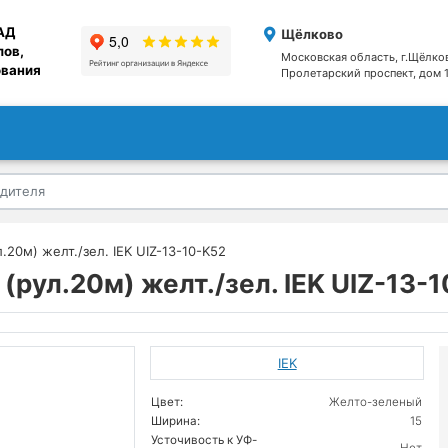
АД
Щёлково
лов,
Московская область, г.Щёлко
ования
Пролетарский проспект, дом 1
.20м) желт./зел. IEK UIZ-13-10-K52
(рул.20м) желт./зел. IEK UIZ-13-
IEK
Цвет:
Желто-зеленый
Ширина:
15
Усточивость к УФ-