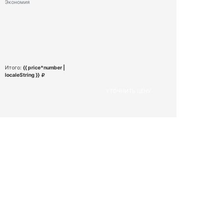
Экономия
Итого:
{{ price*number |
localeString }}
УТОЧНИТЬ ЦЕНУ