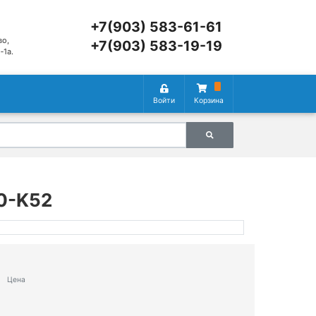
+7(903) 583-61-61
во,
+7(903) 583-19-19
‑1а.
Войти
Корзина
10-K52
Цена