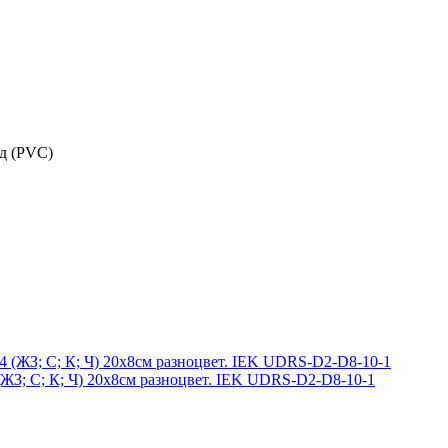
д (PVC)
 (ЖЗ; С; К; Ч) 20х8см разноцвет. IEK UDRS-D2-D8-10-1