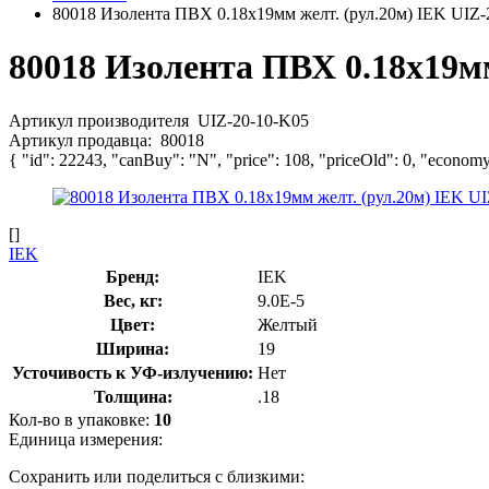
80018 Изолента ПВХ 0.18х19мм желт. (рул.20м) IEK UIZ-
80018 Изолента ПВХ 0.18х19мм
Артикул производителя
UIZ-20-10-K05
Артикул продавца:
80018
{ "id": 22243, "canBuy": "N", "price": 108, "priceOld": 0, "economy
[]
IEK
Бренд:
IEK
Вес, кг:
9.0E-5
Цвет:
Желтый
Ширина:
19
Усточивость к УФ-излучению:
Нет
Толщина:
.18
Кол-во в упаковке:
10
Единица измерения:
Сохранить или поделиться с близкими: