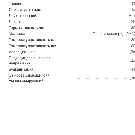
Толщина:
.1
Самозатухающий:
Д
Двухсторонний:
Не
Длина:
2
Термостойкость до:
8
Материал:
Поливинилхлорид (PVC
Температуростойкость с:
8
Температуростойкость по:
8
Изоляционная:
Д
Подходит для высокого
Д
напряжения:
Вулканизация:
Не
Самосваривающийся/
Д
Амальгамирующий:
ВОЙТИ