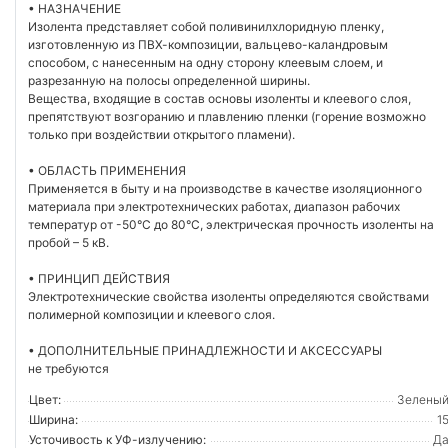
• НАЗНАЧЕНИЕ
Изолента представляет собой поливинилхлоридную пленку,
изготовленную из ПВХ-композиции, вальцево-каландровым
способом, с нанесенным на одну сторону клеевым слоем, и
разрезанную на полосы определенной ширины.
Вещества, входящие в состав основы изоленты и клеевого слоя,
препятствуют возгоранию и плавлению пленки (горение возможно
только при воздействии открытого пламени).
• ОБЛАСТЬ ПРИМЕНЕНИЯ
Применяется в быту и на производстве в качестве изоляционного
материала при электротехнических работах, диапазон рабочих
температур от -50°С до 80°С, электрическая прочность изоленты на
пробой – 5 кВ.
• ПРИНЦИП ДЕЙСТВИЯ
Электротехнические свойства изоленты определяются свойствами
полимерной композиции и клеевого слоя.
• ДОПОЛНИТЕЛЬНЫЕ ПРИНАДЛЕЖНОСТИ И АКСЕССУАРЫ
не требуются
Цвет:
Зелены
Ширина:
1
Усточивость к УФ-излучению:
Д