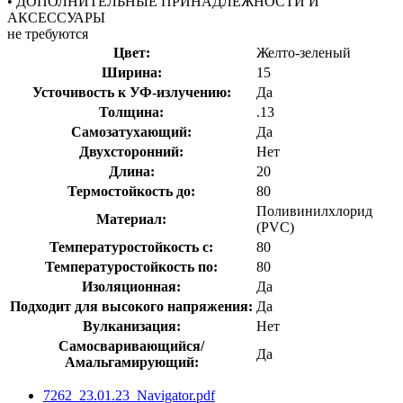
• ДОПОЛНИТЕЛЬНЫЕ ПРИНАДЛЕЖНОСТИ И
АКСЕССУАРЫ
не требуются
Цвет:
Желто-зеленый
Ширина:
15
Усточивость к УФ-излучению:
Да
Толщина:
.13
Самозатухающий:
Да
Двухсторонний:
Нет
Длина:
20
Термостойкость до:
80
Поливинилхлорид
Материал:
(PVC)
Температуростойкость с:
80
Температуростойкость по:
80
Изоляционная:
Да
Подходит для высокого напряжения:
Да
Вулканизация:
Нет
Самосваривающийся/
Да
Амальгамирующий:
7262_23.01.23_Navigator.pdf