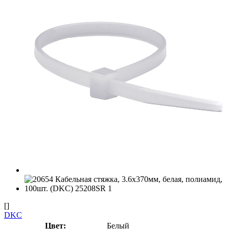
[]
DKC
Цвет:
Белый