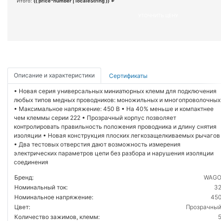
Итого:
{{ price*number | localeString }}
УТОЧНИТЬ ЦЕНУ
Описание и характеристики
Сертификаты
• Новая серия универсальных миниатюрных клемм для подключения
любых типов медных проводников: моножильных и многопроволочных
• Максимальное напряжение: 450 В • На 40% меньше и компактнее
чем клеммы серии 222 • Прозрачный корпус позволяет
контролировать правильность положения проводника и длину снятия
изоляции • Новая конструкция плоских легкозащелкиваемых рычагов
• Два тестовых отверстия дают возможность измерения
электрических параметров цепи без разбора и нарушения изоляции
соединения
Бренд:
WAG
Номинальный ток:
3
Номинальное напряжение:
45
Цвет:
Прозрачны
Количество зажимов, клемм: