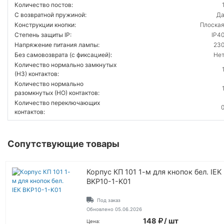
Количество постов:
С возвратной пружиной:
Д
Конструкции кнопки:
Плоска
Степень защиты IP:
IP4
Напряжение питания лампы:
23
Без самовозврата (с фиксацией):
Не
Количество нормально замкнутых
(НЗ) контактов:
Количество нормально
разомкнутых (НО) контактов:
Количество переключающих
контактов:
Сопутствующие товары
Корпус КП 101 1-м для кнопок бел. IEK
BKP10-1-K01
Под заказ
Обновлено 05.06.2026
148
/ шт
Цена: