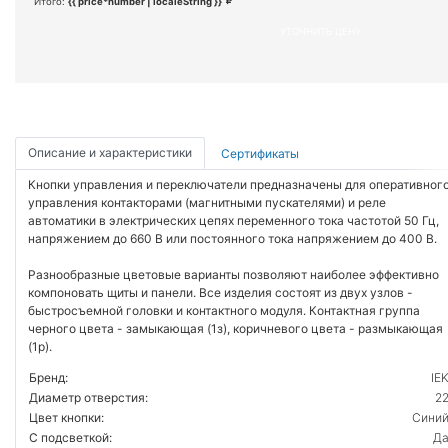
Итого:
{{ price*number | localeString }}
УТОЧНИТЬ ЦЕНУ
Описание и характеристики
Сертификаты
Кнопки управления и переключатели предназначены для оперативног
управления контакторами (магнитными пускателями) и реле
автоматики в электрических цепях переменного тока частотой 50 Гц,
напряжением до 660 В или постоянного тока напряжением до 400 В.
Разнообразные цветовые варианты позволяют наиболее эффективно
компоновать щиты и панели. Все изделия состоят из двух узлов -
быстросъемной головки и контактного модуля. Контактная группа
черного цвета - замыкающая (1з), коричневого цвета - размыкающая
(1р).
Бренд:
IE
Диаметр отверстия:
2
Цвет кнопки:
Сини
С подсветкой:
Д