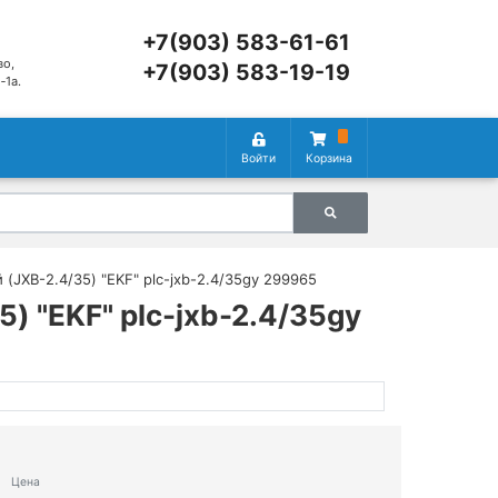
+7(903) 583-61-61
во,
+7(903) 583-19-19
‑1а.
Войти
Корзина
JXB-2.4/35) "EKF" plc-jxb-2.4/35gy 299965
 "EKF" plc-jxb-2.4/35gy
Цена