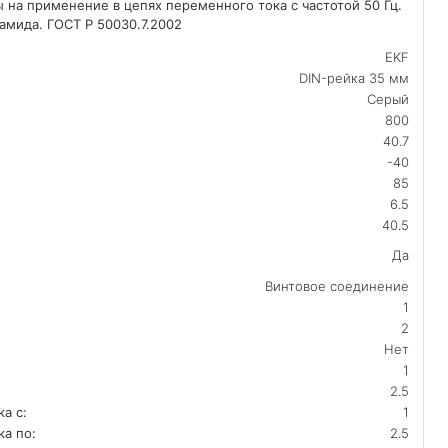
 на применение в цепях переменного тока с частотой 50 Гц.
амида. ГОСТ Р 50030.7.2002
EKF
DIN-рейка 35 мм
Серый
800
40.7
-40
85
6.5
40.5
Да
Винтовое соединение
1
2
Нет
1
2.5
а с:
1
а по:
2.5