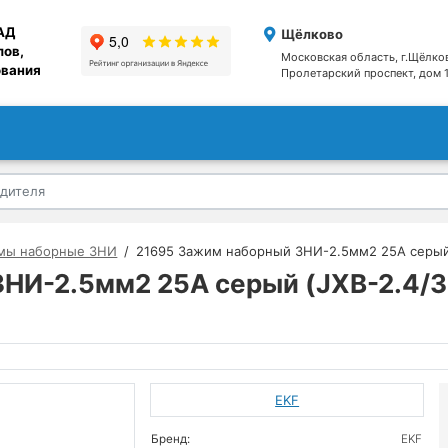
АД
Щёлково
лов,
Московская область, г.Щёлко
ования
Пролетарский проспект, дом 1
мы наборные ЗНИ
21695 Зажим наборный 3НИ-2.5мм2 25А серый (
И-2.5мм2 25А серый (JXB-2.4/35)
EKF
Бренд:
EKF