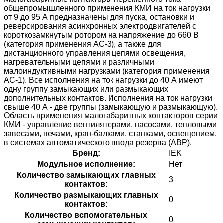
общепромышленного применения КМИ на ток нагрузки
от 9 до 95 А предназначены для пуска, остановки и
реверсирования асинхронных электродвигателей с
короткозамкнутым ротором на напряжение до 660 В
(категория применения АС-3), а также для
дистанционного управления цепями освещения,
нагревательными цепями и различными
малоиндуктивными нагрузками (категория применения
АС-1). Все исполнения на ток нагрузки до 40 А имеют
одну группу замыкающих или размыкающих
дополнительных контактов. Исполнения на ток нагрузки
свыше 40 А - две группы (замыкающую и размыкающую).
Область применения малогабаритных контакторов серии
КМИ - управление вентиляторами, насосами, тепловыми
завесами, печами, кран-балками, станками, освещением,
в системах автоматического ввода резерва (АВР).
Бренд:
IEK
Модульное исполнение:
Нет
Количество замыкающих главных
3
контактов:
Количество размыкающих главных
0
контактов:
Количество вспомогательных
0