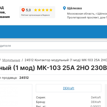
АД
Щёлково
лов,
Московская область, г.Щёлко
ования
Пролетарский проспект, дом 1
Модульные
24512 Контактор модульный (1 мод) МК-103 25А 2Н
ный (1 мод) МК-103 25А 2НО 230
л продавца:
24512
DEKraft
Серия:
DeKraft
Бренд:
DEKraft
Вес, кг:
0.00012