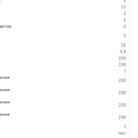
:
0
1.5
2
0
актов:
0
0
25
5.4
250
250
1
ления
220
ления
230
ления
220
ления
230
1
Нет