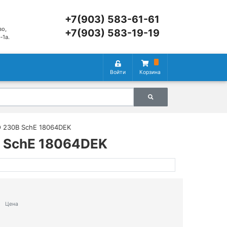
+7(903) 583-61-61
во,
+7(903) 583-19-19
‑1а.
Войти
Корзина
О 230В SchE 18064DEK
В SchE 18064DEK
Цена