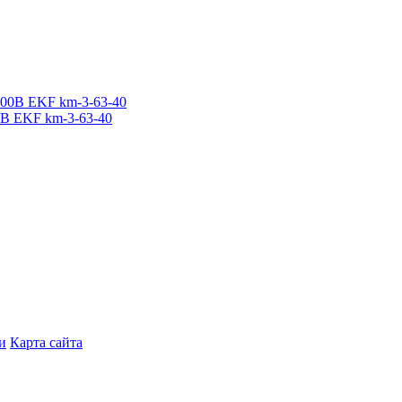
0В EKF km-3-63-40
и
Карта сайта