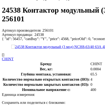
24538 Контактор модульный (
256101
Артикул производителя
256101
Артикул продавца:
24538
{ "id": 56457, "canBuy": "Y", "price": 4568, "priceOld": 0, "econom
[]
CHINT
Бренд:
CHINT
Вес, кг:
0.0004
Глубина монтажа, установки:
65.5
Количество нормально открытых контактов (НО):
4
Количество нормально закрытых контактов (НЗ):
0
Номинальное напряжение с:
400
Единица измерения:
Сохранить или поделиться с близкими: