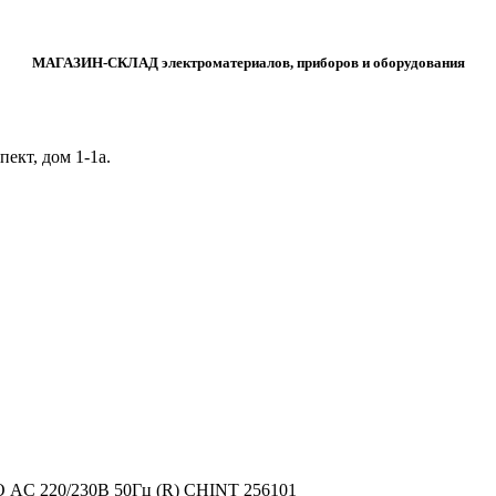
МАГАЗИН-СКЛАД электроматериалов, приборов и оборудования
ект, дом 1‑1а.
О AC 220/230В 50Гц (R) CHINT 256101