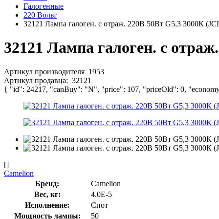
Галогенные
220 Вольт
32121 Лампа галоген. с отраж. 220В 50Вт G5,3 3000К (JC
32121 Лампа галоген. с отраж
Артикул производителя
1953
Артикул продавца:
32121
{ "id": 24217, "canBuy": "N", "price": 107, "priceOld": 0, "economy
[]
Camelion
Бренд:
Camelion
Вес, кг:
4.0E-5
Исполнение:
Спот
Мощность лампы:
50