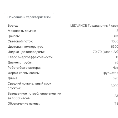
Описание и характеристики
Бренд:
LEDVANCE Традиционный све
Мощность лампы:
1
Цоколь:
G1
Световой поток:
105
Цветовая температура:
650
Индекс цветопередачи:
70-79 (класс 2А
Класс энергоэффективности:
Диаметр трубы:
2
Работа без стартера:
Не
Форма колбы лампы:
Трубчата
Длина:
59
Средний номинальный срок
1300
службы:
Взвешенное потребление энергии
2
за 1000 часов:
Обозначение лампы:
T