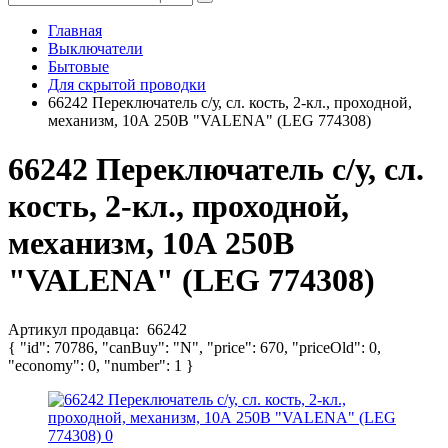
Главная
Выключатели
Бытовые
Для скрытой проводки
66242 Переключатель с/у, сл. кость, 2-кл., проходной,
механизм, 10А 250В "VALENA" (LEG 774308)
66242 Переключатель с/у, сл.
кость, 2-кл., проходной,
механизм, 10А 250В
"VALENA" (LEG 774308)
Артикул продавца:
66242
{ "id": 70786, "canBuy": "N", "price": 670, "priceOld": 0,
"economy": 0, "number": 1 }