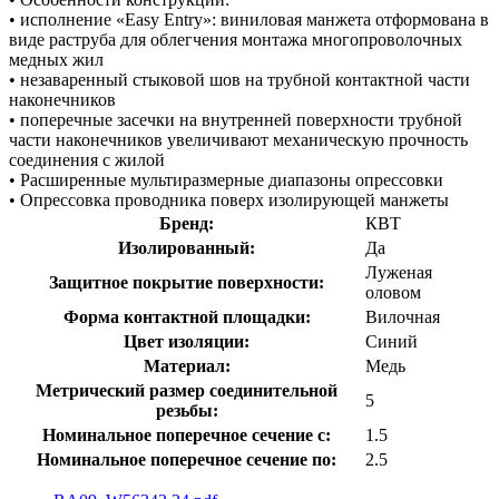
• исполнение «Easy Entry»: виниловая манжета отформована в
виде раструба для облегчения монтажа многопроволочных
медных жил
• незаваренный стыковой шов на трубной контактной части
наконечников
• поперечные засечки на внутренней поверхности трубной
части наконечников увеличивают механическую прочность
соединения с жилой
• Расширенные мультиразмерные диапазоны опрессовки
• Опрессовка проводника поверх изолирующей манжеты
Бренд:
КВТ
Изолированный:
Да
Луженая
Защитное покрытие поверхности:
оловом
Форма контактной площадки:
Вилочная
Цвет изоляции:
Синий
Материал:
Медь
Метрический размер соединительной
5
резьбы:
Номинальное поперечное сечение с:
1.5
Номинальное поперечное сечение по:
2.5