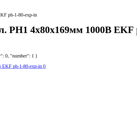
KF ph-1-80-exp-in
л. PH1 4x80х169мм 1000В EKF p
": 0, "number": 1 }