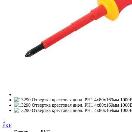
[]
EKF
Бренд:
EKF