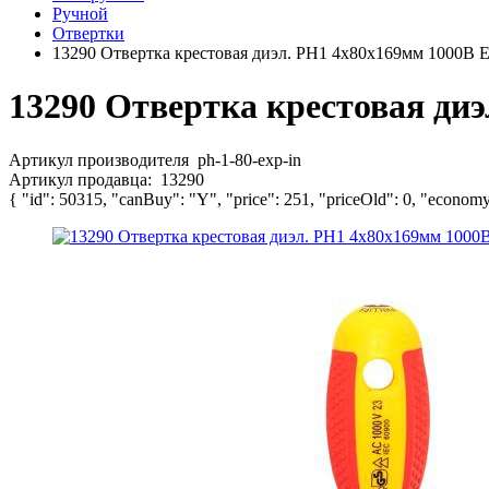
Ручной
Отвертки
13290 Отвертка крестовая диэл. PH1 4x80х169мм 1000В E
13290 Отвертка крестовая диэ
Артикул производителя
ph-1-80-exp-in
Артикул продавца:
13290
{ "id": 50315, "canBuy": "Y", "price": 251, "priceOld": 0, "economy