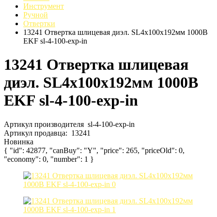
Инструмент
Ручной
Отвертки
13241 Отвертка шлицевая диэл. SL4x100х192мм 1000В
EKF sl-4-100-exp-in
13241 Отвертка шлицевая
диэл. SL4x100х192мм 1000В
EKF sl-4-100-exp-in
Артикул производителя
sl-4-100-exp-in
Артикул продавца:
13241
Новинка
{ "id": 42877, "canBuy": "Y", "price": 265, "priceOld": 0,
"economy": 0, "number": 1 }