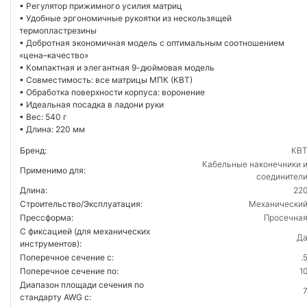
• Регулятор прижимного усилия матриц
• Удобные эргономичные рукоятки из нескользящей
термопластрезины
• Добротная экономичная модель с оптимальным соотношением
«цена–качество»
• Компактная и элегантная 9-дюймовая модель
• Совместимость: все матрицы МПК (КВТ)
• Обработка поверхности корпуса: воронение
• Идеальная посадка в ладони руки
• Вес: 540 г
• Длина: 220 мм
Бренд:
КВ
Кабельные наконечники 
Применимо для:
соединител
Длина:
22
Строительство/Эксплуатация:
Механически
Прессформа:
Просечна
С фиксацией (для механических
Д
инструментов):
Поперечное сечение с:
.
Поперечное сечение по:
1
Диапазон площади сечения по
стандарту AWG с: