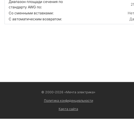
Диапазон площади сечения по
2
стандарту AWG по:
Со сменными вставками:
Не
С автоматическим возвратом:
Д
ВОЙТИ
© 2000–2026 «Мечта электрика»
Политика конфиденциальности
Карта сайта