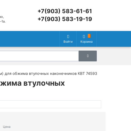
+7(903) 583-61-61
во,
+7(903) 583-19-19
‑1а.
Войти
Корзина
м) для обжима втулочных наконечников КВТ 74593
бжима втулочных
Цена