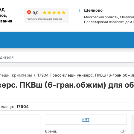
АД
Щёлково
лов,
Московская область, г.Щёлко
ования
Пролетарский проспект, дом 1
лещи, кримперы
17904 Пресс-клещи универс. ПКВш (6-гран.обжи
ерс. ПКВш (6-гран.обжим) для о
одавца:
17904
КВТ
Бренд:
КВТ