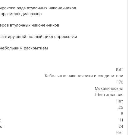
ирокого ряда втулочных наконечников
поразмеры диапазона
меров втулочных наконечников
арантирующий полный цикл опрессовки
с небольшим раскрытием
КВТ
Кабельные наконечники и соединители
170
Механический
Шестигранная
Нет
.25
6
:
11
о:
24
Нет