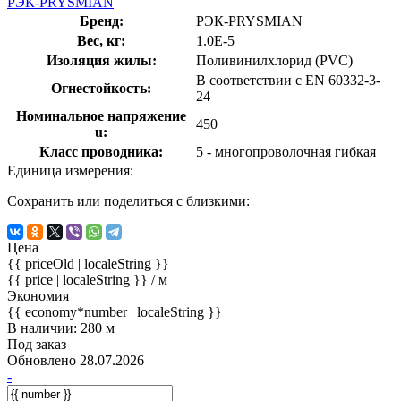
РЭК-PRYSMIAN
Бренд:
РЭК-PRYSMIAN
Вес, кг:
1.0E-5
Изоляция жилы:
Поливинилхлорид (PVC)
В соответствии с EN 60332-3-
Огнестойкость:
24
Номинальное напряжение
450
u:
Класс проводника:
5 - многопроволочная гибкая
Единица измерения:
Сохранить или поделиться с близкими:
Цена
{{ priceOld | localeString }}
{{ price | localeString }}
/ м
Экономия
{{ economy*number | localeString }}
В наличии: 280 м
Под заказ
Обновлено 28.07.2026
-