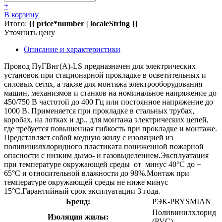
+
В корзину
Итого:
{{ price*number | localeString }}
Уточнить цену
Описание и характеристики
Провод ПуГВнг(А)-LS предназначен для электрических
установок при стационарной прокладке в осветительных и
силовых сетях, а также для монтажа электрооборудования
машин, механизмов и станков на номинальное напряжение до
450/750 В частотой до 400 Гц или постоянное напряжение до
1000 В. Применяется при прокладке в стальных трубах,
коробах, на лотках и др., для монтажа электрических цепей,
где требуется повышенная гибкость при прокладке и монтаже.
Представляет собой медную жилу с изоляцией из
поливинилхлоридного пластиката пониженной пожарной
опасности с низким дымо- и газовыделением.Эксплуатация
при температуре окружающей среды от минус 40°C до +
65°C и относительной влажности до 98%.Монтаж при
температуре окружающей среды не ниже минус
15°C.Гарантийный срок эксплуатации 3 года.
Бренд:
РЭК-PRYSMIAN
Поливинилхлорид
Изоляция жилы:
(PVC)