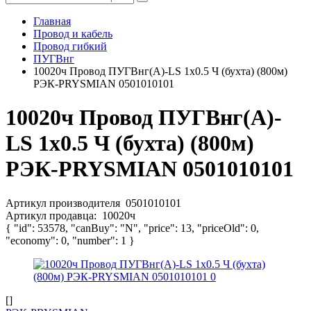
Главная
Провод и кабель
Провод гибкий
ПУГВнг
10020ч Провод ПУГВнг(А)-LS 1х0.5 Ч (бухта) (800м)
РЭК-PRYSMIAN 0501010101
10020ч Провод ПУГВнг(А)-
LS 1х0.5 Ч (бухта) (800м)
РЭК-PRYSMIAN 0501010101
Артикул производителя
0501010101
Артикул продавца:
10020ч
{ "id": 53578, "canBuy": "N", "price": 13, "priceOld": 0,
"economy": 0, "number": 1 }
[]