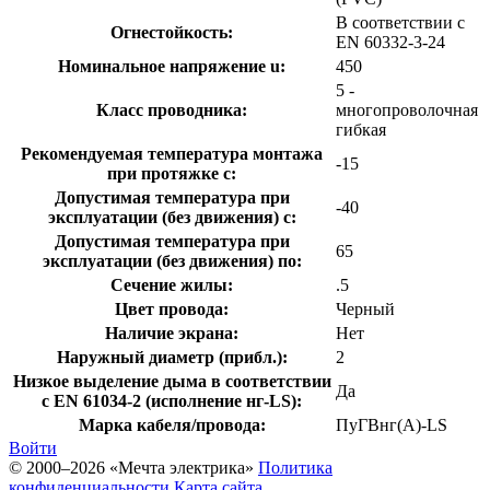
В соответствии с
Огнестойкость:
EN 60332-3-24
Номинальное напряжение u:
450
5 -
Класс проводника:
многопроволочная
гибкая
Рекомендуемая температура монтажа
-15
при протяжке с:
Допустимая температура при
-40
эксплуатации (без движения) с:
Допустимая температура при
65
эксплуатации (без движения) по:
Сечение жилы:
.5
Цвет провода:
Черный
Наличие экрана:
Нет
Наружный диаметр (прибл.):
2
Низкое выделение дыма в соответствии
Да
с EN 61034-2 (исполнение нг-LS):
Марка кабеля/провода:
ПуГВнг(А)-LS
Войти
© 2000–2026 «Мечта электрика»
Политика
конфиденциальности
Карта сайта