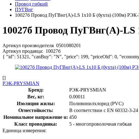
Провод гибкий
ПУГВнг
10027б Провод ПуГВнг(А)-LS 1х10 Б (бухта) (100м) Р
10027б Провод ПуГВнг(А)-LS 
Артикул производителя
0501080201
Артикул продавца:
10027б
{ "id": 51321, "canBuy": "N", "price": 199, "priceOld": 0, "economy
[]
РЭК-PRYSMIAN
Бренд:
РЭК-PRYSMIAN
Вес, кг:
0.00011
Изоляция жилы:
Поливинилхлорид (PVC)
Огнестойкость:
В соответствии с EN 60332-3-24
Номинальное напряжение u:
450
Класс проводника:
5 - многопроволочная гибкая
Единица измерения: