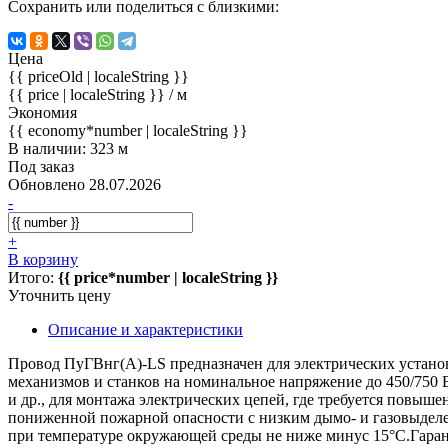
Сохранить или поделиться с близкими:
Цена
{{ priceOld | localeString }}
{{ price | localeString }}
/ м
Экономия
{{ economy*number | localeString }}
В наличии: 323 м
Под заказ
Обновлено 28.07.2026
-
+
В корзину
Итого:
{{ price*number | localeString }}
Уточнить цену
Описание и характеристики
Провод ПуГВнг(А)-LS предназначен для электрических установ
механизмов и станков на номинальное напряжение до 450/750 В
и др., для монтажа электрических цепей, где требуется повыш
пониженной пожарной опасности с низким дымо- и газовыдел
при температуре окружающей среды не ниже минус 15°C.Гаран