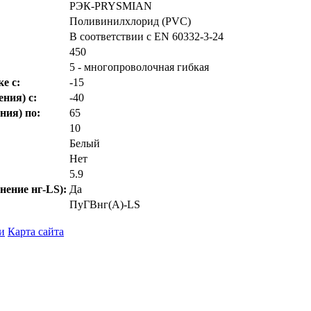
РЭК-PRYSMIAN
Поливинилхлорид (PVC)
В соответствии с EN 60332-3-24
450
5 - многопроволочная гибкая
е с:
-15
ния) с:
-40
ния) по:
65
10
Белый
Нет
5.9
нение нг-LS):
Да
ПуГВнг(А)-LS
и
Карта сайта