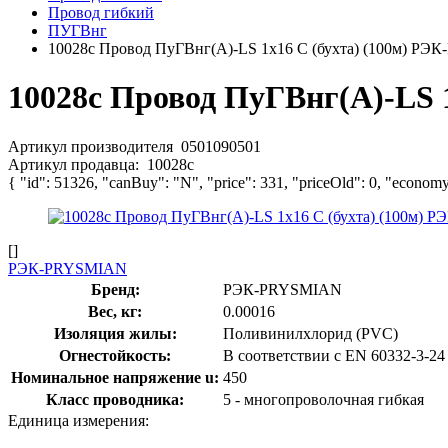
Провод гибкий
ПУГВнг
10028с Провод ПуГВнг(А)-LS 1х16 С (бухта) (100м) Р
10028с Провод ПуГВнг(А)-LS 
Артикул производителя
0501090501
Артикул продавца:
10028с
{ "id": 51326, "canBuy": "N", "price": 331, "priceOld": 0, "economy
[]
РЭК-PRYSMIAN
Бренд:
РЭК-PRYSMIAN
Вес, кг:
0.00016
Изоляция жилы:
Поливинилхлорид (PVC)
Огнестойкость:
В соответствии с EN 60332-3-24
Номинальное напряжение u:
450
Класс проводника:
5 - многопроволочная гибкая
Единица измерения: