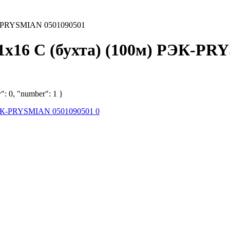
ЭК-PRYSMIAN 0501090501
1х16 С (бухта) (100м) РЭК-PR
": 0, "number": 1 }