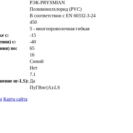
РЭК-PRYSMIAN
Поливинилхлорид (PVC)
В соответствии с EN 60332-3-24
450
5 - многопроволочная гибкая
е с:
-15
ния) с:
-40
ния) по:
65
16
Синий
Нет
7.1
нение нг-LS):
Да
ПуГВнг(А)-LS
и
Карта сайта