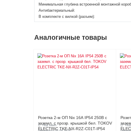
Минимальная глубина встроенной монтажной короб
Антибактериальный:
В комплекте с вилкой (разъем):
Аналогичные товары
Розетка 2-м ОП Nix 16А IP54 250В с
Розет
заземл. с прозр. крышкой бел. TOKOV
зазе
Под заказ
Под
ELECTRIC TKE-NX-R2Z-C01T-IP54
ELEC
Обновлено 05.06.2026
Обновл