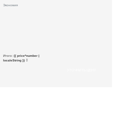
Экономия
Итого:
{{ price*number |
localeString }}
УТОЧНИТЬ ЦЕНУ