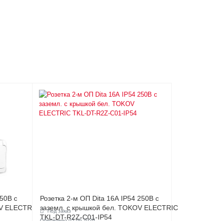
50В с
Розетка 2-м ОП Dita 16А IP54 250В с
OV ELECTRIC
заземл. с крышкой бел. TOKOV ELECTRIC
Под заказ
TKL-DT-R2Z-C01-IP54
Обновлено 05.06.2026