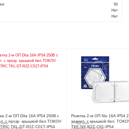
ки:
56
Нет
Нет
ка 2-м ОП Dita 16А IP54 250В с
Розетка 2-м ОП Nix 16А IP54 2
мл. с прозр. крышкой бел.TOKOV
заземл. с крышкой бел. TOK
 заказ
Под заказ
TRIC TKL-DT-R2Z-C01T-IP54
TKE-NX-R2Z-C01-IP54
ено 05.06.2026
Обновлено 05.06.2026