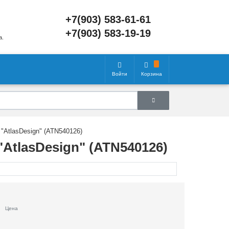
+7(903) 583-61-61
+7(903) 583-19-19
а.
Войти
Корзина
4 "AtlasDesign" (ATN540126)
4 "AtlasDesign" (ATN540126)
Цена