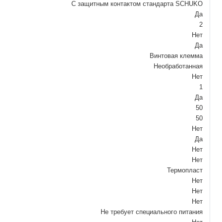
С защитным контактом стандарта SCHUKO
Да
2
Нет
Да
Винтовая клемма
Необработанная
Нет
1
Да
50
50
Нет
Да
Нет
Нет
Термопласт
Нет
Нет
Нет
Не требует специального питания