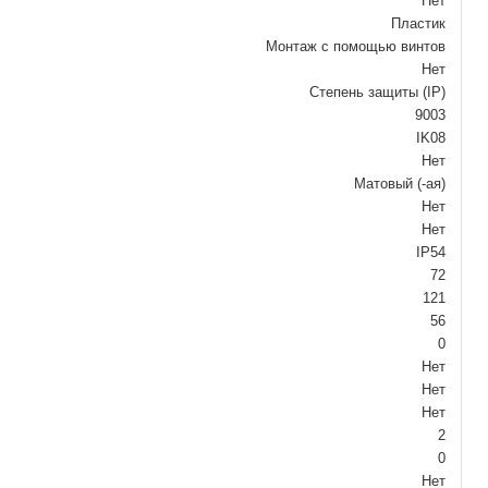
Нет
Пластик
Монтаж с помощью винтов
Нет
Степень защиты (IP)
9003
IK08
Нет
Матовый (-ая)
Нет
Нет
IP54
72
121
56
0
Нет
Нет
Нет
2
0
Нет