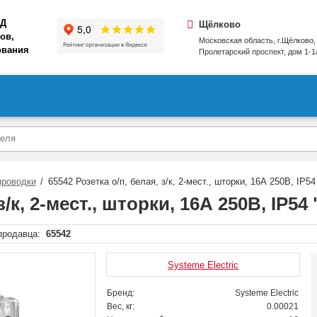
АД
Щёлково
ов,
Московская область, г.Щёлково,
ования
Пролетарский проспект, дом 1‑1
проводки
65542 Розетка о/п, белая, з/к, 2-мест., шторки, 16А 250В, IP5
з/к, 2-мест., шторки, 16А 250В, IP5
продавца:
65542
Systeme Electric
Бренд:
Systeme Electric
Вес, кг:
0.00021