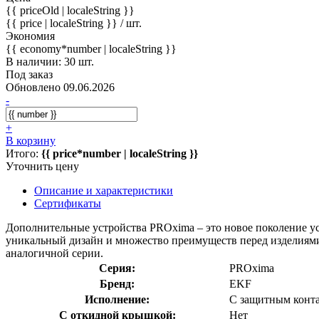
{{ priceOld | localeString }}
{{ price | localeString }}
/ шт.
Экономия
{{ economy*number | localeString }}
В наличии: 30 шт.
Под заказ
Обновлено 09.06.2026
-
+
В корзину
Итого:
{{ price*number | localeString }}
Уточнить цену
Описание и характеристики
Сертификаты
Дополнительные устройства PROxima – это новое поколение у
уникальный дизайн и множество преимуществ перед изделиями
аналогичной серии.
Серия:
PROxima
Бренд:
EKF
Исполнение:
С защитным конт
С откидной крышкой:
Нет