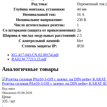
Род тока:
Переменный ток 
Глубина монтажа, установки:
44 мм
Номинальный ток:
16 А
Номинальное напряжение:
230 В
Число штепсельных розеток:
1
Со шторками (защита от прикосновения):
Да
Ширина в числах модульных расстояний:
2.5
С контрольной лампой:
Нет
Степень защиты IP:
IP20
KG.417-043.CN.02.00154.pdf
RA02.W.77213.23.pdf
Аналогичные товары
Розетка силовая РАр10-3-ОП с заземл. на DIN-рейку KARAT 
Под заказ
Обновлено 05.06.2026
Цена:
335
/ шт
-