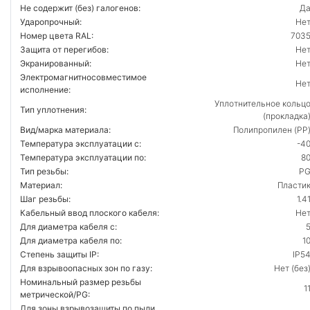
Не содержит (без) галогенов:
Д
Ударопрочный:
Не
Номер цвета RAL:
703
Защита от перегибов:
Не
Экранированный:
Не
Электромагнитносовместимое
Не
исполнение:
Уплотнительное кольц
Тип уплотнения:
(прокладка
Вид/марка материала:
Полипропилен (PP
Температура эксплуатации с:
-4
Температура эксплуатации по:
8
Тип резьбы:
P
Материал:
Пласти
Шаг резьбы:
1.4
Кабельный ввод плоского кабеля:
Не
Для диаметра кабеля с:
Для диаметра кабеля по:
1
Степень защиты IP:
IP5
Для взрывоопасных зон по газу:
Нет (без
Номинальный размер резьбы
1
метрической/PG:
Для зоны взрывозащиты по пыли