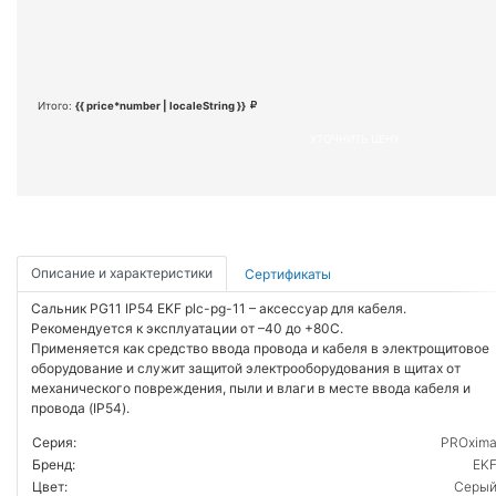
Итого:
{{ price*number | localeString }}
УТОЧНИТЬ ЦЕНУ
Описание и характеристики
Сертификаты
Сальник PG11 IP54 EKF plc-pg-11 – аксессуар для кабеля.
Рекомендуется к эксплуатации от –40 до +80С.
Применяется как средство ввода провода и кабеля в электрощитовое
оборудование и служит защитой электрооборудования в щитах от
механического повреждения, пыли и влаги в месте ввода кабеля и
провода (IP54).
Серия:
PROxim
Бренд:
EK
Цвет:
Серы